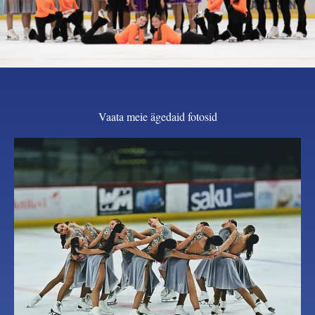
Vaata meie ägedaid fotosid