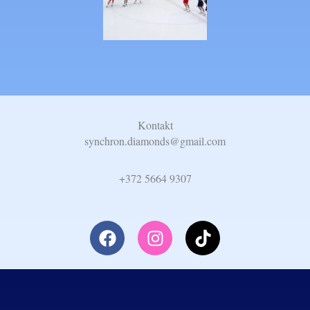
Kontakt​
synchron.diamonds@gmail.com
+372 5664 9307
F
I
T
a
n
i
c
s
k
e
t
t
b
a
o