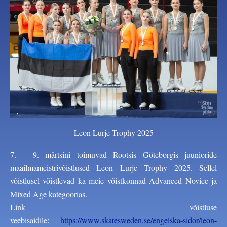
Leon Lurje Trophy 2025
7. – 9. märtsini toimuvad Rootsis Göteborgis juunioride
maailmameistrivõistlused Leon Lurje Trophy 2025. Sellel
võistlusel võistlevad ka meie võistkonnad Advanced Novice ja
Mixed Age kategoorias.
Link võistluse
veebisaidile:
https://www.skatesweden.se/engelska-sidor/leon-