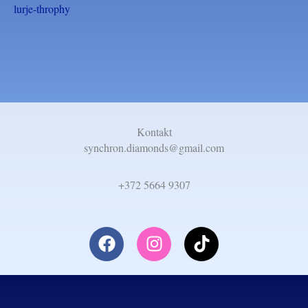
lurje-throphy
Kontakt​
synchron.diamonds@gmail.com
+372 5664 9307
F
I
T
a
n
i
c
s
k
e
t
t
b
a
o