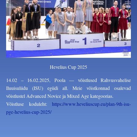
Hevelius Cup 2025​
14.02 – 16.02.2025, Poola — võistlused Rahvusvahelise
Iluuisuliidu (ISU) egiidi all. Meie võistkonnad osalevad
võistlustel Advanced Novice ja Mixed Age kategoorias.
Võistluse koduleht:
https://www.heveliuscup.eu/plan-9th-isu-
pge-hevelius-cup-2025/