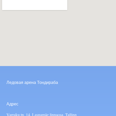
Ледовая арена Тондираба
Адрес
Varraku tn. 14, Lasnamäe linnaosa, Tallinn