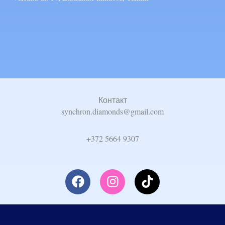
Контакт
synchron.diamonds@gmail.com
+372 5664 9307
F
I
T
a
n
i
c
s
k
e
t
t