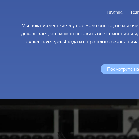
Juvenile — Tea
Мы пока маленькие и у нас мало опыта, но мы оч
доказывает, что можно оставить все сомнения и и
существует уже 4 года и с прошлого сезона нач
Посмотрите н