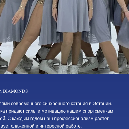
eam DIAMONDS
лями современного синхронного катания в Эстонии.
чка придают силы и мотивацию нашим спортсменкам
лей. С каждым годом наш профессионализм растет,
вует слаженной и интересной работе.